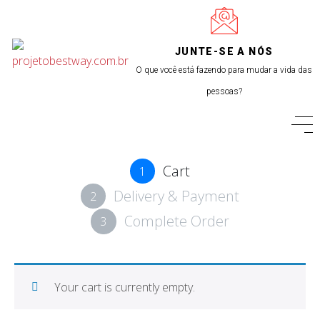
JUNTE-SE A NÓS
O que você está fazendo para mudar a vida das
pessoas?
BUY TICKET
Cart
1
sign in to post your comment or
Delivery & Payment
2
signup if you dont have any
account.
Complete Order
3
Your cart is currently empty.